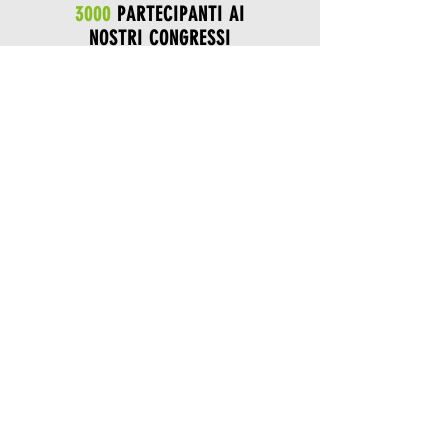
3000
PARTECIPANTI AI
NOSTRI CONGRESSI
8
k
OLTRE
8000
CONTATTI
AI NOSTRI EVENTI
Sponsors